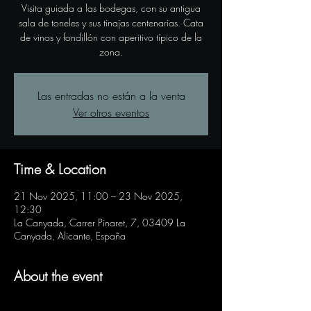
Visita guiada a las bodegas, con su antigua
sala de toneles y sus tinajas centenarias. Cata
de vinos y fondillón con aperitivo típico de la
zona.
Las entradas no están a la venta
Ver otros eventos
Time & Location
21 Nov 2025, 11:00 – 23 Nov 2025,
12:30
La Canyada, Carrer Pinaret, 7, 03409 La
Canyada, Alicante, España
About the event