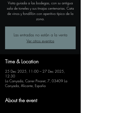
Visita guiada a las bodegas, con su antigua
sala de toneles y sus tinajas centenarias. Cata
de vinos y fondillón con aperitivo típico de la
zona.
Las entradas no están a la venta
Ver otros eventos
Time & Location
25 Dec 2025, 11:00 – 27 Dec 2025,
12:30
La Canyada, Carrer Pinaret, 7, 03409 La
Canyada, Alicante, España
About the event