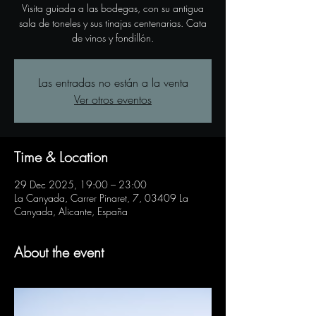
Visita guiada a las bodegas, con su antigua
sala de toneles y sus tinajas centenarias. Cata
de vinos y fondillón.
Las entradas no están a la venta
Ver otros eventos
Time & Location
29 Dec 2025, 19:00 – 23:00
La Canyada, Carrer Pinaret, 7, 03409 La
Canyada, Alicante, España
About the event