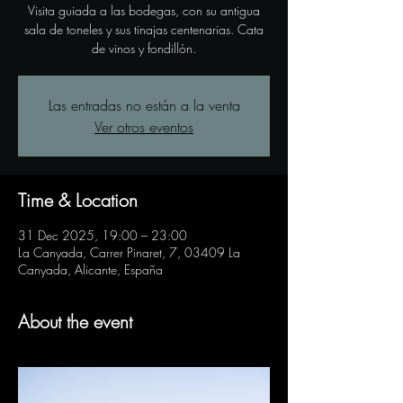
Visita guiada a las bodegas, con su antigua
sala de toneles y sus tinajas centenarias. Cata
de vinos y fondillón.
Las entradas no están a la venta
Ver otros eventos
Time & Location
31 Dec 2025, 19:00 – 23:00
La Canyada, Carrer Pinaret, 7, 03409 La
Canyada, Alicante, España
About the event