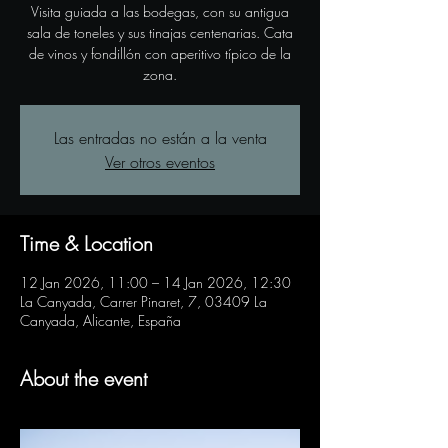
Visita guiada a las bodegas, con su antigua
sala de toneles y sus tinajas centenarias. Cata
de vinos y fondillón con aperitivo típico de la
zona.
Las entradas no están a la venta
Ver otros eventos
Time & Location
12 Jan 2026, 11:00 – 14 Jan 2026, 12:30
La Canyada, Carrer Pinaret, 7, 03409 La
Canyada, Alicante, España
About the event