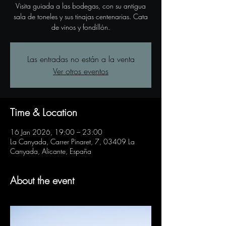
Visita guiada a las bodegas, con su antigua
sala de toneles y sus tinajas centenarias. Cata
de vinos y fondillón.
Las entradas no están a la venta
Ver otros eventos
Time & Location
16 Jan 2026, 19:00 – 23:00
La Canyada, Carrer Pinaret, 7, 03409 La
Canyada, Alicante, España
About the event