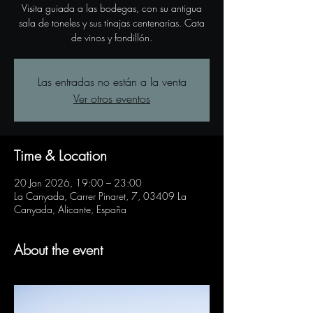
Visita guiada a las bodegas, con su antigua
sala de toneles y sus tinajas centenarias. Cata
de vinos y fondillón.
Las entradas no están a la venta
Ver otros eventos
Time & Location
20 Jan 2026, 19:00 – 23:00
La Canyada, Carrer Pinaret, 7, 03409 La
Canyada, Alicante, España
About the event