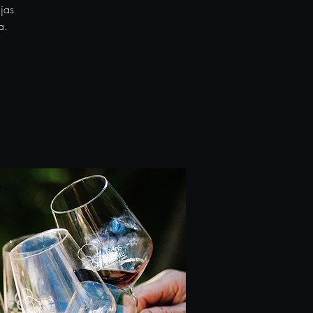
jas
a.