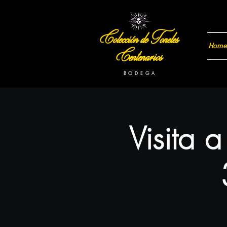
Colección de Toneles
Home
Centenarios
B O D E G A
Visita 