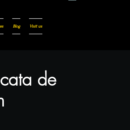
es
Blog
Visit us
 cata de
n