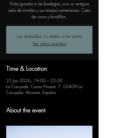
Visita guiada a las bodegas, con su antigua
sala de toneles y sus tinajas centenarias. Cata
de vinos y fondillón.
Las entradas no están a la venta
Ver otros eventos
Time & Location
25 Jan 2026, 19:00 – 23:00
La Canyada, Carrer Pinaret, 7, 03409 La
Canyada, Alicante, España
About the event