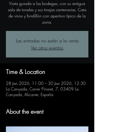
Visita guiada a las bodegas, con su antigua
sala de toneles y sus tinajas centenarias. Cata
de vinos y fondillón con aperitivo típico de la
zona.
Las entradas no están a la venta
Ver otros eventos
Time & Location
28 Jan 2026, 11:00 – 30 Jan 2026, 12:30
La Canyada, Carrer Pinaret, 7, 03409 La
Canyada, Alicante, España
About the event