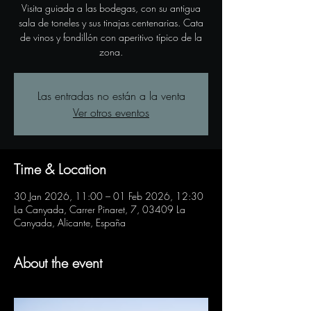
Visita guiada a las bodegas, con su antigua
sala de toneles y sus tinajas centenarias. Cata
de vinos y fondillón con aperitivo típico de la
zona.
Las entradas no están a la venta
Ver otros eventos
Time & Location
30 Jan 2026, 11:00 – 01 Feb 2026, 12:30
La Canyada, Carrer Pinaret, 7, 03409 La
Canyada, Alicante, España
About the event