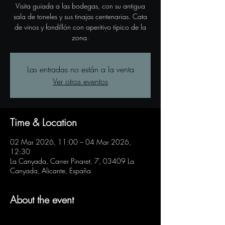
Visita guiada a las bodegas, con su antigua
sala de toneles y sus tinajas centenarias. Cata
de vinos y fondillón con aperitivo típico de la
zona.
Las entradas no están a la venta
Ver otros eventos
Time & Location
02 Mar 2026, 11:00 – 04 Mar 2026,
12:30
La Canyada, Carrer Pinaret, 7, 03409 La
Canyada, Alicante, España
About the event