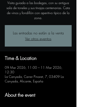
Visita guiada a las bodegas, con su antigua
sala de toneles y sus tinajas centenarias. Cata
de vinos y fondillón con aperitivo típico de la
zona.
Las entradas no están a la venta
Ver otros eventos
Time & Location
09 Mar 2026, 11:00 – 11 Mar 2026,
12:30
La Canyada, Carrer Pinaret, 7, 03409 La
Canyada, Alicante, España
About the event