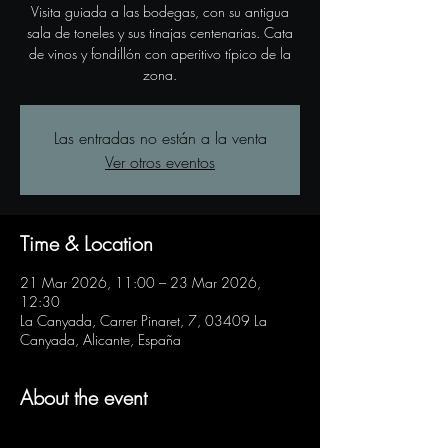
Visita guiada a las bodegas, con su antigua
sala de toneles y sus tinajas centenarias. Cata
de vinos y fondillón con aperitivo típico de la
zona.
Las entradas no están a la venta
Ver otros eventos
Time & Location
21 Mar 2026, 11:00 – 23 Mar 2026,
12:30
La Canyada, Carrer Pinaret, 7, 03409 La
Canyada, Alicante, España
About the event