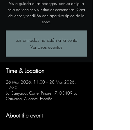
Visita guiada a las bodegas, con su antigua
sala de toneles y sus tinajas centenarias. Cata
de vinos y fondillón con aperitivo típico de la
zona.
Las entradas no están a la venta
Ver otros eventos
Time & Location
26 Mar 2026, 11:00 – 28 Mar 2026,
12:30
La Canyada, Carrer Pinaret, 7, 03409 La
Canyada, Alicante, España
About the event