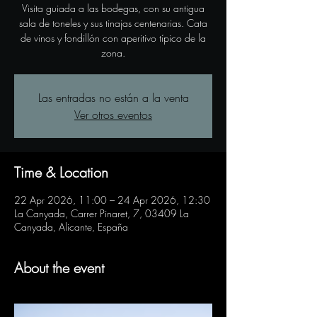
Visita guiada a las bodegas, con su antigua
sala de toneles y sus tinajas centenarias. Cata
de vinos y fondillón con aperitivo típico de la
zona.
Las entradas no están a la venta
Ver otros eventos
Time & Location
22 Apr 2026, 11:00 – 24 Apr 2026, 12:30
La Canyada, Carrer Pinaret, 7, 03409 La
Canyada, Alicante, España
About the event