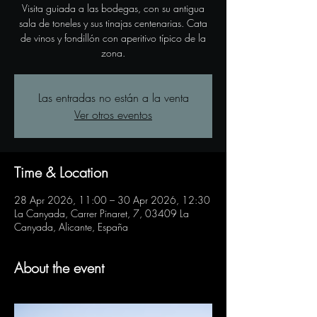
Visita guiada a las bodegas, con su antigua
sala de toneles y sus tinajas centenarias. Cata
de vinos y fondillón con aperitivo típico de la
zona.
Las entradas no están a la venta
Ver otros eventos
Time & Location
28 Apr 2026, 11:00 – 30 Apr 2026, 12:30
La Canyada, Carrer Pinaret, 7, 03409 La
Canyada, Alicante, España
About the event