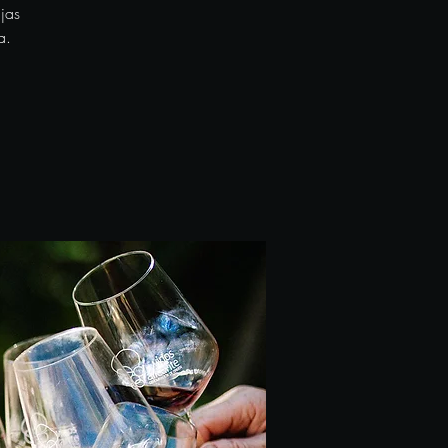
jas
a.