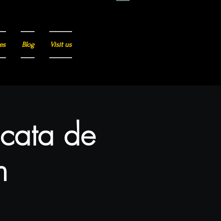
es
Blog
Visit us
 cata de
n