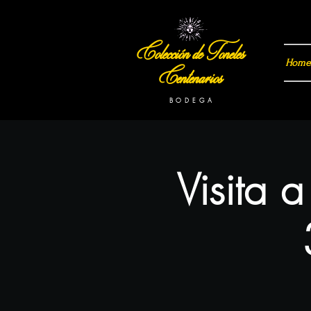
Colección de Toneles
Home
Centenarios
B O D E G A
Visita 