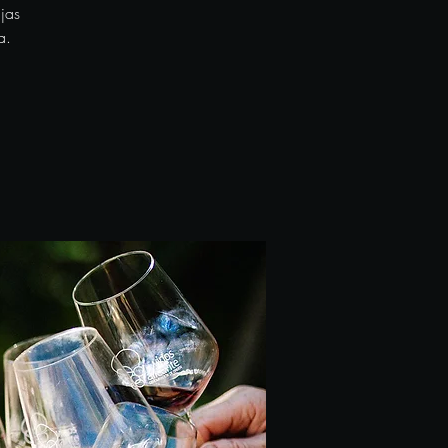
jas
a.