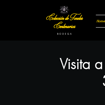
Colección de Toneles
Home
Centenarios
B O D E G A
Visita 