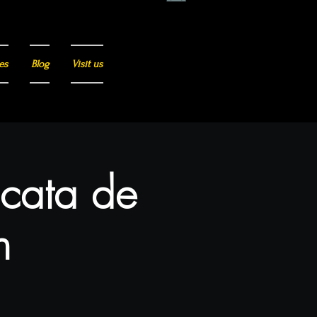
es
Blog
Visit us
 cata de
n