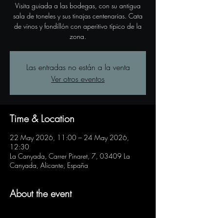
Visita guiada a las bodegas, con su antigua
sala de toneles y sus tinajas centenarias. Cata
de vinos y fondillón con aperitivo típico de la
zona.
Las entradas no están a la venta
Ver otros eventos
Time & Location
22 May 2026, 11:00 – 24 May 2026,
12:30
La Canyada, Carrer Pinaret, 7, 03409 La
Canyada, Alicante, España
About the event