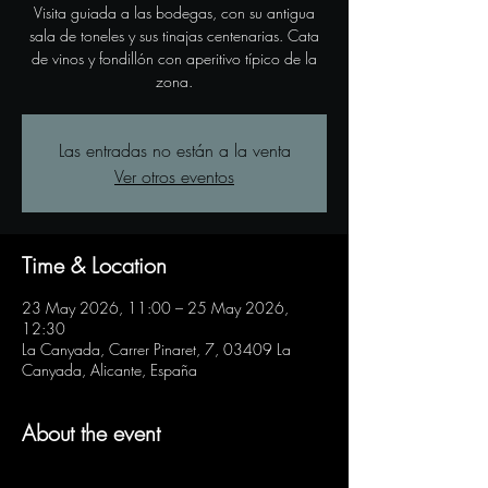
Visita guiada a las bodegas, con su antigua
sala de toneles y sus tinajas centenarias. Cata
de vinos y fondillón con aperitivo típico de la
zona.
Las entradas no están a la venta
Ver otros eventos
Time & Location
23 May 2026, 11:00 – 25 May 2026,
12:30
La Canyada, Carrer Pinaret, 7, 03409 La
Canyada, Alicante, España
About the event