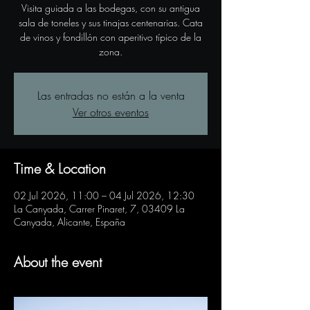
Visita guiada a las bodegas, con su antigua
sala de toneles y sus tinajas centenarias. Cata
de vinos y fondillón con aperitivo típico de la
zona.
Las entradas no están a la venta
Ver otros eventos
Time & Location
02 Jul 2026, 11:00 – 04 Jul 2026, 12:30
La Canyada, Carrer Pinaret, 7, 03409 La
Canyada, Alicante, España
About the event