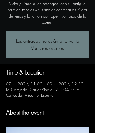
Visita guiada a las bodegas, con su antigua
sala de toneles y sus tinajas centenarias. Cata
de vinos y fondillón con aperitivo típico de la
zona.
Las entradas no están a la venta
Ver otros eventos
Time & Location
07 Jul 2026, 11:00 – 09 Jul 2026, 12:30
La Canyada, Carrer Pinaret, 7, 03409 La
Canyada, Alicante, España
About the event