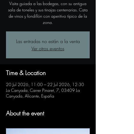
Visita guiada a las bodegas, con su antigua
sala de toneles y sus tinajas centenarias. Cata
de vinos y fondillón con aperitivo típico de la
zona.
Las entradas no están a la venta
Ver otros eventos
Time & Location
20 Jul 2026, 11:00 – 22 Jul 2026, 12:30
La Canyada, Carrer Pinaret, 7, 03409 La
Canyada, Alicante, España
About the event