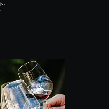
jas
a.