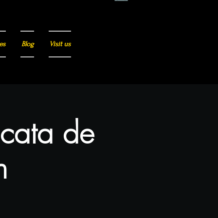
es
Blog
Visit us
 cata de
n