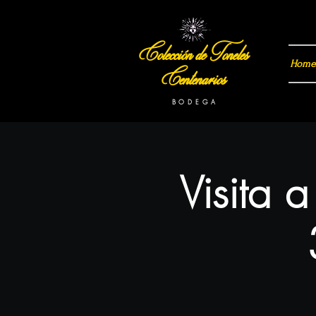
Colección de Toneles
Home
Centenarios
B O D E G A
Visita 