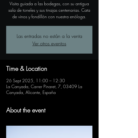
Visita guiada a las bodegas, con su antigua
sala de toneles y sus tinajas centenarias. Cata
de vinos y fondillón con nuestra enóloga.
Las entradas no están a la venta
Ver otros eventos
Time & Location
26 Sept 2025, 11:00 – 12:30
La Canyada, Carrer Pinaret, 7, 03409 La
Canyada, Alicante, España
About the event