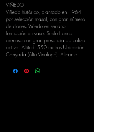
VIÑEDO:
Viñedo histórico, plantado en 1964
por selección masal, con gran número
de clones. Viñedo en secano,
formación en vaso. Suelo franco
arenoso con gran presencia de caliza
activa. Altitud: 550 metros Ubicación:
Canyada (Alto Vinalopó), Alicante.