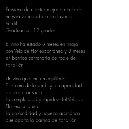
Proviene de nuestra mejor parcela de
nuestra variedad blanca favorita:
Verdil.
Graduación: 12 grados.
El vino ha estado 8 meses en tinaja
con Velo de Flor espontáneo y 3 meses
en barrica centenaria de roble de
Fondillón.
Un vino que une en equilibrio:
El aroma de la verdil y su capacidad
de expresar suelo.
La complejidad y sapidez del Velo de
Flor espontáneo.
La profundidad y riqueza aromática
que aporta la barrica de Fondillón.