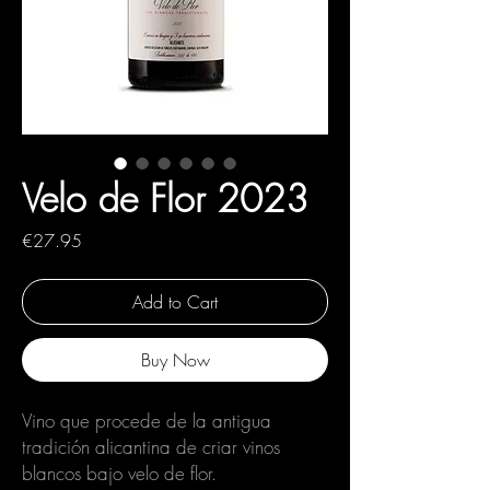
Velo de Flor 2023
Price
€27.95
Add to Cart
Buy Now
Vino que procede de la antigua
tradición alicantina de criar vinos
blancos bajo velo de flor.